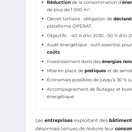
Réduction
de la consommation d’
éner
de plus de 1 000 m².
Décret tertiaire : obligation de
déclara
plateforme OPERAT.
Objectifs : -40 % d’ici 2030, -50 % d’ici 
Audit énergétique : outil essentiel pour
coûts
.
Investissement dans des
énergies ren
Mise en place de
pratiques
et de sensi
Économies possibles de jusqu’à 30 % s
Accompagnement de Butagaz et bureau
énergétique.
Les
entreprises
exploitant des
bâtiments
désormais tenues de réduire leur
consom