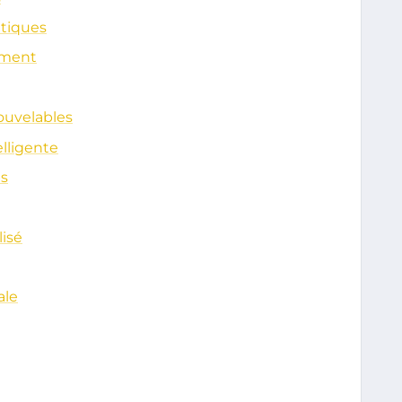
tiques
iment
ouvelables
lligente
ns
isé
ale