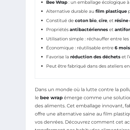
Bee Wrap
: un emballage écologique à
Alternative durable au
film plastique
p
Constitué de
coton bio
,
cire
, et
résine
Propriétés
antibactériennes
et
antifo
Utilisation simple : réchauffer entre le
Économique : réutilisable entre
6 mois
Favorise la
réduction des déchets
et l
Peut être fabriqué dans des ateliers en
Dans un monde où la lutte contre la pollu
le
bee wrap
émerge comme une soluti
des aliments. Cet emballage innovant, fa
offre une alternative saine au film plasti
vos denrées. Découvrez comment cet acc