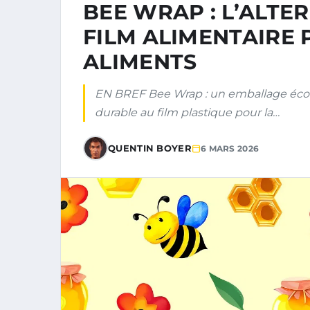
BEE WRAP : L’ALTE
FILM ALIMENTAIRE
ALIMENTS
EN BREF Bee Wrap : un emballage écolog
durable au film plastique pour la…
QUENTIN BOYER
6 MARS 2026