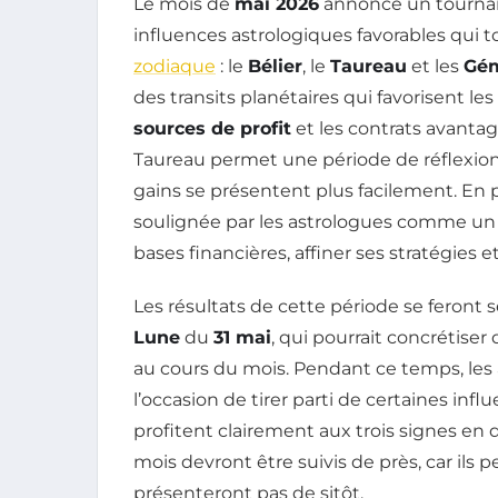
Le mois de
mai 2026
annonce un tournant 
influences astrologiques favorables qui 
zodiaque
: le
Bélier
, le
Taureau
et les
Gé
des transits planétaires qui favorisent les
sources de profit
et les contrats avanta
Taureau permet une période de réflexion
gains se présentent plus facilement. En pa
soulignée par les astrologues comme un
bases financières, affiner ses stratégies et 
Les résultats de cette période se feront
Lune
du
31 mai
, qui pourrait concrétiser
au cours du mois. Pendant ce temps, les
l’occasion de tirer parti de certaines inf
profitent clairement aux trois signes e
mois devront être suivis de près, car ils 
présenteront pas de sitôt.