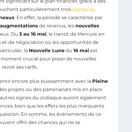
significatif sur le plan financier, grâce à des
touchent particulièrement trois
signes du
meaux
. En effet, la période se caractérise par
augmentations
de revenus, les
nouvelles
geux. Du
3 au 16 mai
, le transit de Mercure en
 et de négociation où les opportunités de
rticulier, la
Nouvelle Lune
du
16 mai
est
 moment crucial pour poser de nouvelles
revoir ses tarifs.
 sentir encore plus puissamment avec la
Pleine
 des projets ou des partenariats mis en place
 autres signes du zodiaque auront également
luences, bien que les effets les plus marquants
n question. En somme, les événements de ce
peuvent offrir des chances qui ne se