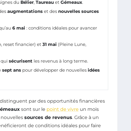
 signes du
Bélier
,
Taureau
et
Gémeaux
.
 des
augmentations
et des
nouvelles sources
squ’au
6 mai
: conditions idéales pour avancer
 reset financier) et
31 mai
(Pleine Lune,
x qui
sécurisent
les revenus à long terme.
e
sept ans
pour développer de nouvelles
idées
distinguent par des opportunités financières
émeaux
sont sur le
point de vivre
un mois
 nouvelles
sources de revenus
. Grâce à un
énéficieront de conditions idéales pour faire