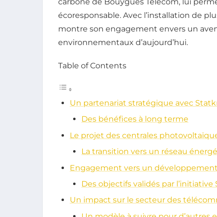
carbone de Bouygues Telecom, lui perme
écoresponsable. Avec l’installation de plu
montre son engagement envers un aveni
environnementaux d’aujourd’hui.
Table of Contents
Un partenariat stratégique avec Statkr
Des bénéfices à long terme
Le projet des centrales photovoltaïqu
La transition vers un réseau énerg
Engagement vers un développement
Des objectifs validés par l’initiati
Un impact sur le secteur des téléco
Un modèle à suivre pour d’autres e