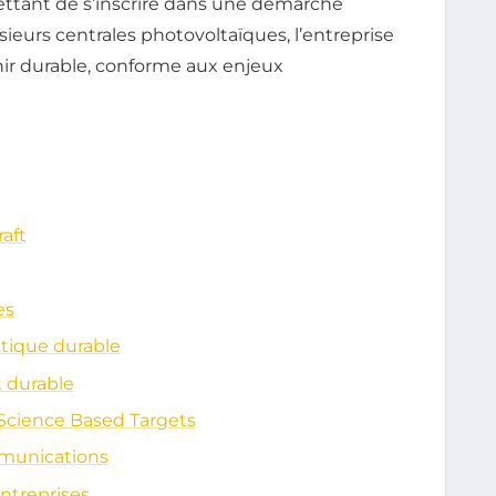
ttant de s’inscrire dans une démarche
sieurs centrales photovoltaïques, l’entreprise
r durable, conforme aux enjeux
aft
es
étique durable
 durable
ve Science Based Targets
mmunications
ntreprises