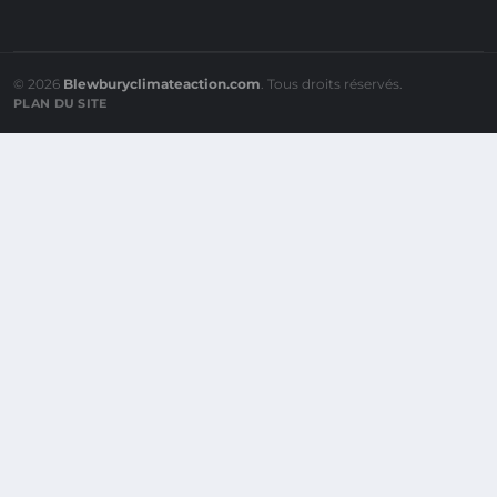
© 2026
Blewburyclimateaction.com
. Tous droits réservés.
PLAN DU SITE