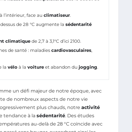
à l’intérieur, face au
climatiseur
.
-dessus de 28 °C augmente la
sédentarité
nt climatique
de 2,7 à 3,1°C d’ici 2100.
èmes de santé : maladies
cardiovasculaires
,
e la
vélo
à la
voiture
et abandon du
jogging
.
mme un défi majeur de notre époque, avec
te de nombreux aspects de notre vie
progressivement plus chauds, notre
activité
ne tendance à la
sédentarité
. Des études
températures au-delà de 28 °C coïncide avec