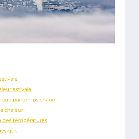
estivale
leur estivale
sique par temps chaud
la chaleur
e des températures
hysique