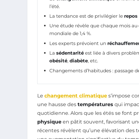
l’été.
La tendance est de privilégier le
repos
Une étude révèle que chaque mois au
mondiale de 1,4 %.
Les experts prévoient un
réchauffeme
La
sédentarité
est liée à divers probl
obésité
,
diabète
, etc.
Changements d’habitudes : passage d
Le
changement climatique
s’impose co
une hausse des
températures
qui impac
quotidienne. Alors que les étés se font 
physique
en pâtit souvent, favorisant u
récentes révèlent qu’une élévation des 