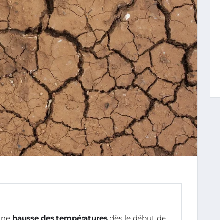
une
hausse des températures
dès le début de