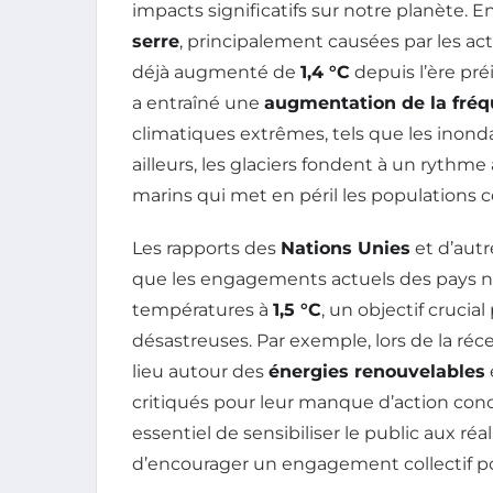
impacts significatifs sur notre planète. E
serre
, principalement causées par les act
déjà augmenté de
1,4 °C
depuis l’ère pré
a entraîné une
augmentation de la fréqu
climatiques extrêmes, tels que les inonda
ailleurs, les glaciers fondent à un ryth
marins qui met en péril les populations c
Les rapports des
Nations Unies
et d’autr
que les engagements actuels des pays ne 
températures à
1,5 °C
, un objectif cruci
désastreuses. Par exemple, lors de la ré
lieu autour des
énergies renouvelables
critiqués pour leur manque d’action concr
essentiel de sensibiliser le public aux réa
d’encourager un engagement collectif po