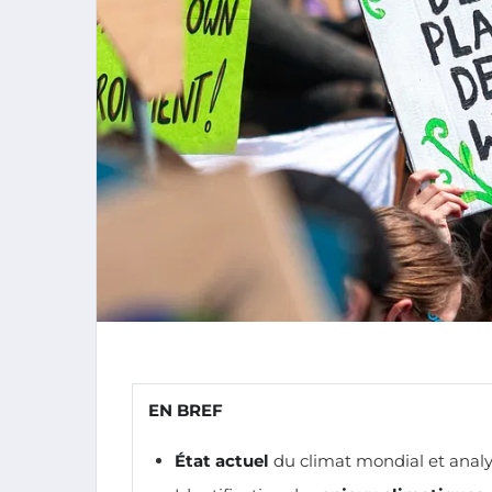
EN BREF
État actuel
du climat mondial et anal