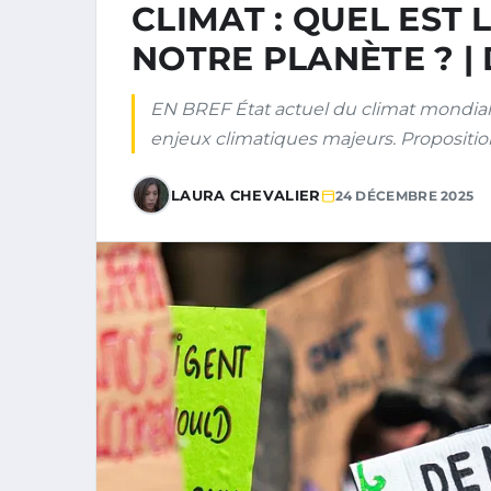
CLIMAT : QUEL EST 
NOTRE PLANÈTE ? |
EN BREF État actuel du climat mondial 
enjeux climatiques majeurs. Propositio
LAURA CHEVALIER
24 DÉCEMBRE 2025