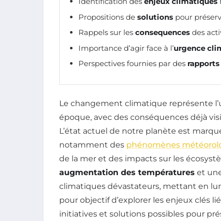
Identification des
enjeux climatiques
Propositions de
solutions
pour préserv
Rappels sur les
consequences
des acti
Importance d’agir face à l’
urgence cli
Perspectives fournies par des
rapports
Le changement climatique représente l’u
époque, avec des conséquences déjà visib
L’état actuel de notre planète est marqu
notamment des
phénomènes météorolo
de la mer et des impacts sur les écosys
augmentation des températures
et un
climatiques dévastateurs, mettant en lum
pour objectif d’explorer les enjeux clés li
initiatives et solutions possibles pour p