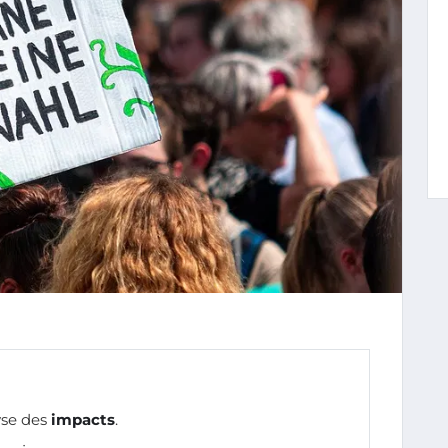
yse des
impacts
.