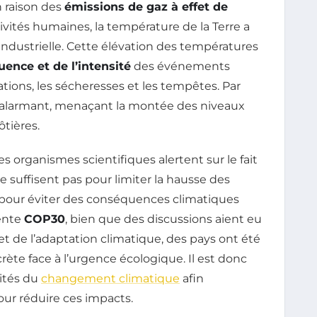
n raison des
émissions de gaz à effet de
ivités humaines, la température de la Terre a
industrielle. Cette élévation des températures
ence et de l’intensité
des événements
tions, les sécheresses et les tempêtes. Par
me alarmant, menaçant la montée des niveaux
ôtières.
es organismes scientifiques alertent sur le fait
suffisent pas pour limiter la hausse des
al pour éviter des conséquences climatiques
cente
COP30
, bien que des discussions aient eu
et de l’adaptation climatique, des pays ont été
ète face à l’urgence écologique. Il est donc
lités du
changement climatique
afin
ur réduire ces impacts.