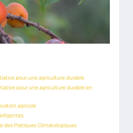
tiative pour une agriculture durable
tiative pour une agriculture durable en
vation agricole
elligentes
e des Pratiques Climatologiques