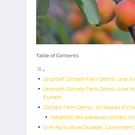
Table of Contents
Le projet Climate Farm Demo : une ini
Le projet Climate Farm Demo : Une ini
Europe
Climate Farm Demo : Un réseau d’inno
Adoption des pratiques climato-int
Une Agriculture Durable : Convergenc