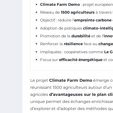
Climate Farm Demo
: projet europée
Réseau de
1500 agriculteurs
à travers
Objectif : réduire l’
empreinte carbone
Adoption de pratiques
climato-intell
Promotion de la
durabilité
et de l’
inno
Renforcer la
résilience
face au
change
Impliquées : coopératives comme
Le G
Focus sur
efficacité énergétique
et co
Le projet
Climate Farm Demo
émerge co
réunissant 1500 agriculteurs autour d’un
agricoles
d’avantageuses sur le plan cl
unique permet des échanges enrichissan
d’explorer et d’adopter des méthodes qu