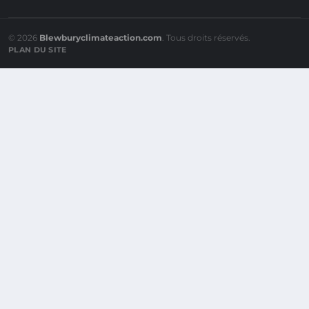
© 2026
Blewburyclimateaction.com
. Tous droits réservés.
PLAN DU SITE