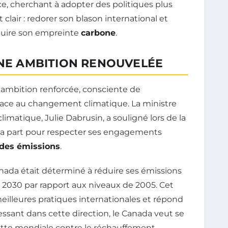
ce, cherchant à adopter des politiques plus
 clair : redorer son blason international et
duire son empreinte
carbone
.
UNE AMBITION RENOUVELÉE
 ambition renforcée, consciente de
face au changement climatique. La ministre
atique, Julie Dabrusin, a souligné lors de la
e sa part pour respecter ses engagements
 des émissions
.
Canada était déterminé à réduire ses émissions
i 2030 par rapport aux niveaux de 2005. Cet
meilleures pratiques internationales et répond
essant dans cette direction, le Canada veut se
utte mondiale contre le réchauffement