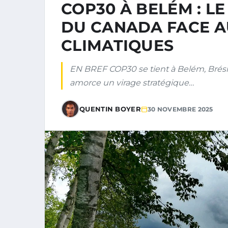
COP30 À BELÉM : L
DU CANADA FACE A
CLIMATIQUES
EN BREF COP30 se tient à Belém, Brési
amorce un virage stratégique…
QUENTIN BOYER
30 NOVEMBRE 2025