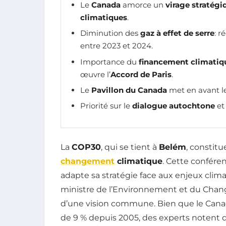
Le
Canada
amorce un
virage stratégi
climatiques
.
Diminution des
gaz à effet de serre
: 
entre 2023 et 2024.
Importance du
financement climatiq
œuvre l’
Accord de Paris
.
Le
Pavillon du Canada
met en avant le
Priorité sur le
dialogue autochtone
et
La
COP30
, qui se tient à
Belém
, constit
changement
climatique
. Cette confére
adapte sa stratégie face aux enjeux cli
ministre de l’Environnement et du Chan
d’une vision commune. Bien que le Canada
de 9 % depuis 2005, des experts notent 