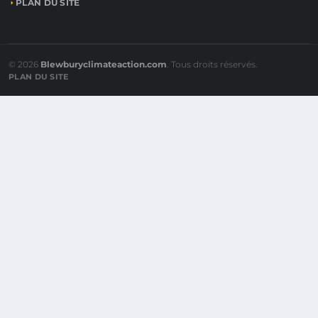
PLAN DU SITE
© 2026
Blewburyclimateaction.com
. Tous droits réservés.
PLAN DU SITE