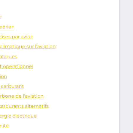
e
 aérien
ises par avion
imatique sur l’aviation
matiques
t opérationnel
tion
 carburant
rbone de l’aviation
arburants alternatifs
ergie électrique
mité