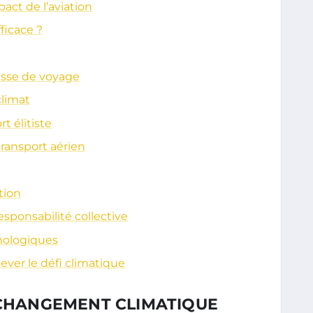
pact de l’aviation
ficace ?
asse de voyage
climat
 élitiste
transport aérien
tion
esponsabilité collective
hnologiques
ver le défi climatique
 CHANGEMENT CLIMATIQUE