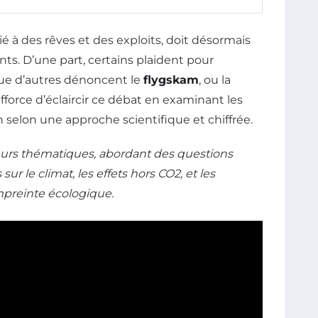
ié à des rêves et des exploits, doit désormais
nts. D’une part, certains plaident pour
que d’autres dénoncent le
flygskam
, ou la
force d’éclaircir ce débat en examinant les
n selon une approche scientifique et chiffrée.
eurs thématiques, abordant des questions
sur le climat, les effets hors CO2, et les
mpreinte écologique.