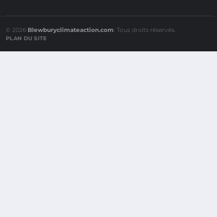
© 2026
Blewburyclimateaction.com
. Tous droits réservés.
PLAN DU SITE