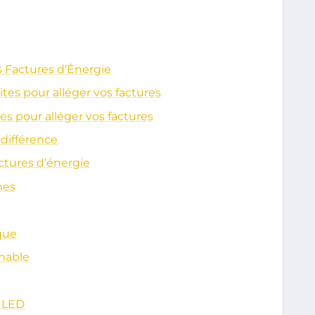
s Factures d’Énergie
tes pour alléger vos factures
es pour alléger vos factures
 différence
actures d’énergie
mes
que
mable
 LED