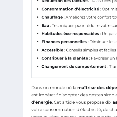
Réduction des factures
: 10 astuces p
Consommation d’électricité
: Optimis
Chauffage
: Améliorez votre confort t
Eau
: Techniques pour réduire votre 
Habitudes éco-responsables
: Un pas
Finances personnelles
: Diminuer les
Accessible
: Conseils simples et faciles
Contribuer à la planète
: Favoriser un 
Changement de comportement
: Tra
Dans un monde où la
maîtrise des dép
est impératif d’adopter des gestes simpl
d’énergie
. Cet article vous propose dix
a
votre consommation d’électricité, de cha
votre routine, non seulement vous réalis