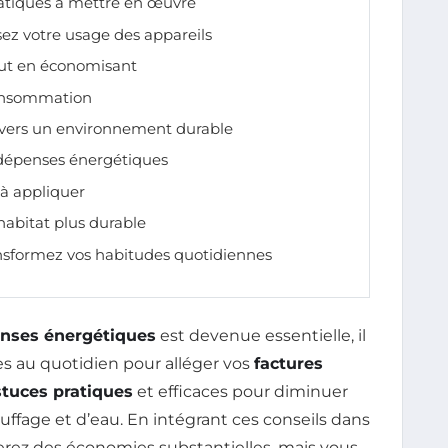
ratiques à mettre en œuvre
ez votre usage des appareils
out en économisant
consommation
 vers un environnement durable
 dépenses énergétiques
 à appliquer
habitat plus durable
nsformez vos habitudes quotidiennes
enses énergétiques
est devenue essentielle, il
es au quotidien pour alléger vos
factures
stuces pratiques
et efficaces pour diminuer
uffage et d’eau. En intégrant ces conseils dans
erez des économies substantielles, mais vous