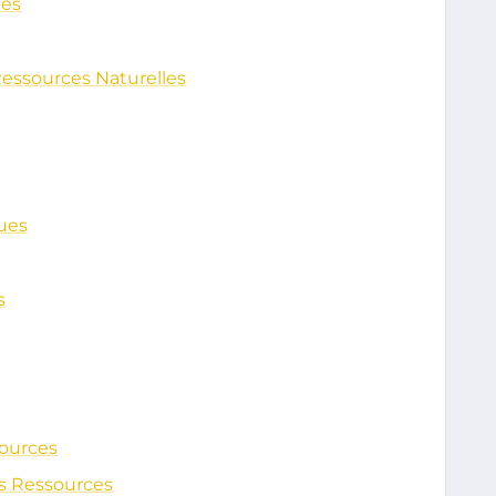
les
Ressources Naturelles
ues
s
ources
es Ressources