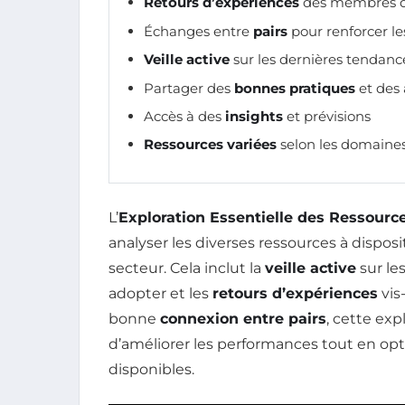
Retours d’expériences
des membres 
Échanges entre
pairs
pour renforcer l
Veille active
sur les dernières tendanc
Partager des
bonnes pratiques
et des 
Accès à des
insights
et prévisions
Ressources variées
selon les domaines
L’
Exploration Essentielle des Ressourc
analyser les diverses ressources à dispos
secteur. Cela inclut la
veille active
sur le
adopter et les
retours d’expériences
vis
bonne
connexion entre pairs
, cette exp
d’améliorer les performances tout en opti
disponibles.