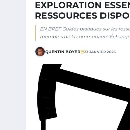
EXPLORATION ESSE
RESSOURCES DISPO
EN BREF Guides pratiques sur les ress
membres de la communauté Échanges e
QUENTIN BOYER
23 JANVIER 2026