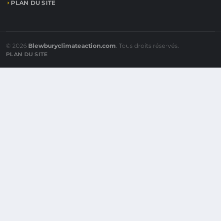
PLAN DU SITE
© 2026
Blewburyclimateaction.com
. Tous droits réservés.
PLAN DU SITE