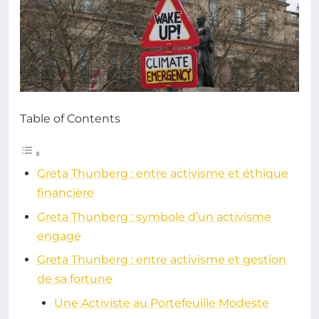
Table of Contents
Greta Thunberg : entre activisme et éthique
financière
Greta Thunberg : symbole d’un activisme
engagé
Greta Thunberg : entre activisme et gestion
de sa fortune
Une Activiste au Portefeuille Modeste