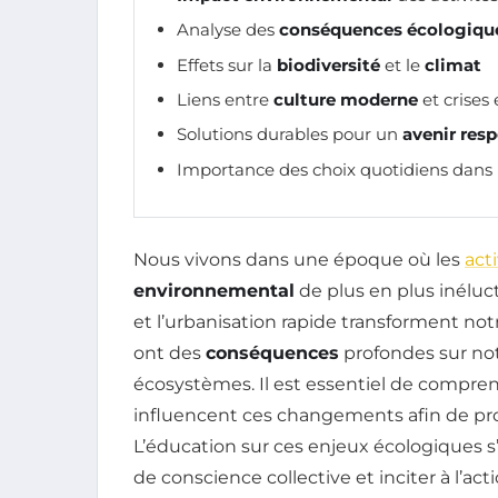
Analyse des
conséquences écologiqu
Effets sur la
biodiversité
et le
climat
Liens entre
culture moderne
et crises
Solutions durables pour un
avenir res
Importance des choix quotidiens dans 
Nous vivons dans une époque où les
act
environnemental
de plus en plus inélucta
et l’urbanisation rapide transforment no
ont des
conséquences
profondes sur no
écosystèmes. Il est essentiel de compr
influencent ces changements afin de pro
L’éducation sur ces enjeux écologiques s
de conscience collective et inciter à l’a