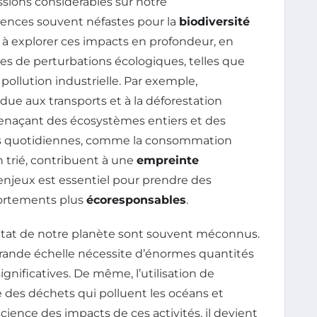
sions considérables sur notre
uences souvent néfastes pour la
biodiversité
ise à explorer ces impacts en profondeur, en
ces de perturbations écologiques, telles que
a pollution industrielle. Par exemple,
due aux transports et à la déforestation
enaçant des écosystèmes entiers et des
ues quotidiennes, comme la consommation
 trié, contribuent à une
empreinte
njeux est essentiel pour prendre des
portements plus
écoresponsables
.
l’état de notre planète sont souvent méconnus.
grande échelle nécessite d’énormes quantités
ignificatives. De même, l’utilisation de
des déchets qui polluent les océans et
ience des impacts de ces activités, il devient