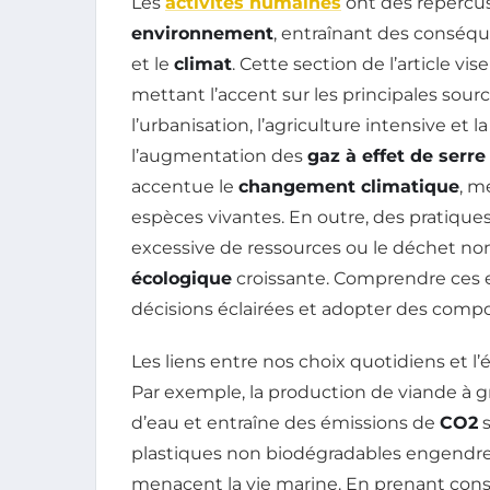
Les
activités humaines
ont des répercus
environnement
, entraînant des conséq
et le
climat
. Cette section de l’article v
mettant l’accent sur les principales sour
l’urbanisation, l’agriculture intensive et l
l’augmentation des
gaz à effet de serre
accentue le
changement climatique
, m
espèces vivantes. En outre, des pratiq
excessive de ressources ou le déchet non
écologique
croissante. Comprendre ces e
décisions éclairées et adopter des com
Les liens entre nos choix quotidiens et 
Par exemple, la production de viande à 
d’eau et entraîne des émissions de
CO2
s
plastiques non biodégradables engendre 
menacent la vie marine. En prenant consc