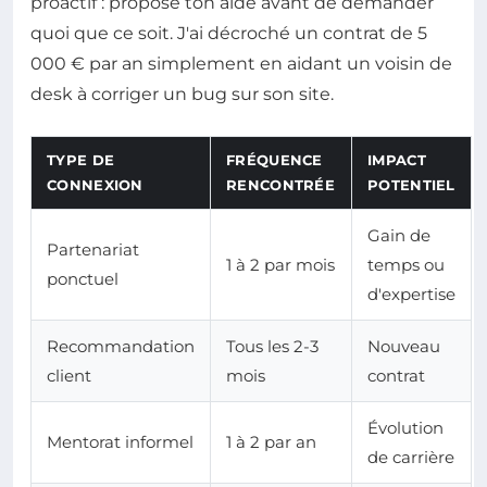
proactif : propose ton aide avant de demander
quoi que ce soit. J'ai décroché un contrat de 5
000 € par an simplement en aidant un voisin de
desk à corriger un bug sur son site.
TYPE DE
FRÉQUENCE
IMPACT
CONNEXION
RENCONTRÉE
POTENTIEL
Gain de
Partenariat
1 à 2 par mois
temps ou
ponctuel
d'expertise
Recommandation
Tous les 2-3
Nouveau
client
mois
contrat
Évolution
Mentorat informel
1 à 2 par an
de carrière