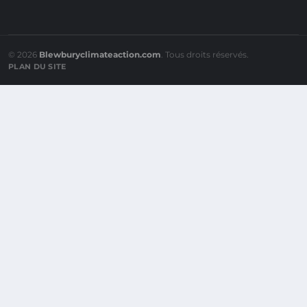
© 2026
Blewburyclimateaction.com
. Tous droits réservés.
PLAN DU SITE