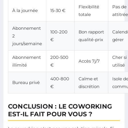
Flexibilité
Pas de 
À la journée
15-30 €
totale
attitrée
Abonnement
100-200
Bon rapport
Calendr
2
€
qualité-prix
gérer
jours/semaine
Abonnement
200-500
Cher si
Accès 7j/7
illimité
€
utilisé
400-800
Calme et
Isole de
Bureau privé
€
discrétion
commu
CONCLUSION : LE COWORKING
EST-IL FAIT POUR VOUS ?