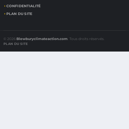
CONFIDENTIALITÉ
PLAN DU SITE
© 2026
Blewburyclimateaction.com
. Tous droits réservés.
PLAN DU SITE