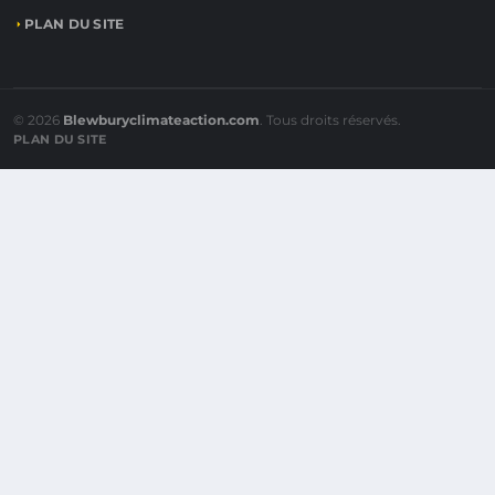
PLAN DU SITE
© 2026
Blewburyclimateaction.com
. Tous droits réservés.
PLAN DU SITE