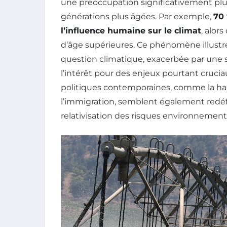
une préoccupation significativement plu
générations plus âgées. Par exemple,
70 
l’influence humaine sur le climat
, alor
d’âge supérieures. Ce phénomène illustre
question climatique, exacerbée par une 
l’intérêt pour des enjeux pourtant cruci
politiques contemporaines, comme la hauss
l’immigration, semblent également redéfin
relativisation des risques environnement