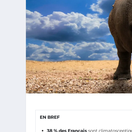
EN BREF
38 % des Français
sont climatosceptiq