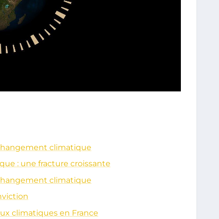
u changement climatique
que : une fracture croissante
u changement climatique
nviction
ux climatiques en France