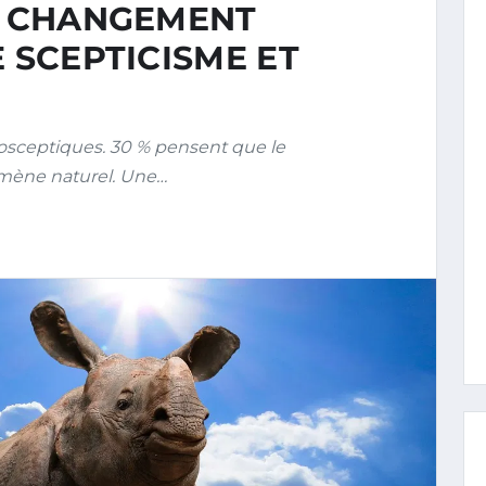
LE CHANGEMENT
E SCEPTICISME ET
osceptiques. 30 % pensent que le
mène naturel. Une…