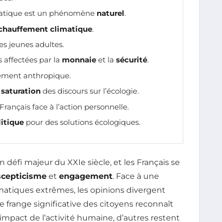
matique est un phénomène
naturel
.
chauffement climatique
.
es jeunes adultes.
 affectées par la
monnaie
et la
sécurité
.
ment anthropique.
e
saturation
des discours sur l’écologie.
Français face à l’action personnelle.
itique
pour des solutions écologiques.
éfi majeur du XXIe siècle, et les Français se
scepticisme
et
engagement
. Face à une
atiques extrêmes, les opinions divergent
e frange significative des citoyens reconnaît
’impact de l’activité humaine, d’autres restent