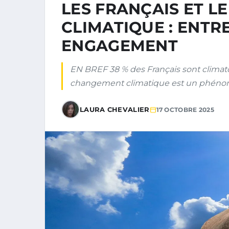
LES FRANÇAIS ET 
CLIMATIQUE : ENTR
ENGAGEMENT
EN BREF 38 % des Français sont climat
changement climatique est un phéno
LAURA CHEVALIER
17 OCTOBRE 2025