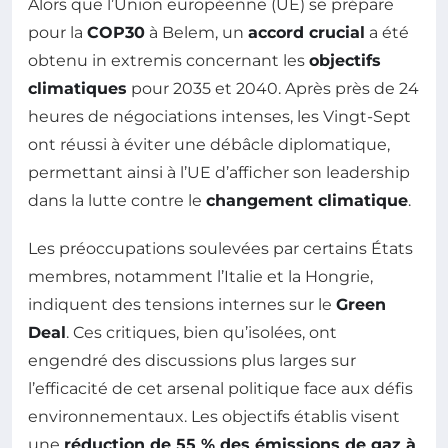
Alors que l’Union européenne (UE) se prépare
pour la
COP30
à Belem, un
accord crucial
a été
obtenu in extremis concernant les
objectifs
climatiques
pour 2035 et 2040. Après près de 24
heures de négociations intenses, les Vingt-Sept
ont réussi à éviter une débâcle diplomatique,
permettant ainsi à l’UE d’afficher son leadership
dans la lutte contre le
changement climatique
.
Les préoccupations soulevées par certains États
membres, notamment l’Italie et la Hongrie,
indiquent des tensions internes sur le
Green
Deal
. Ces critiques, bien qu’isolées, ont
engendré des discussions plus larges sur
l’efficacité de cet arsenal politique face aux défis
environnementaux. Les objectifs établis visent
une
réduction de 55 % des émissions de gaz à