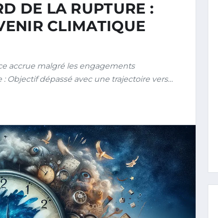
D DE LA RUPTURE :
AVENIR CLIMATIQUE
nce accrue malgré les engagements
: Objectif dépassé avec une trajectoire vers…