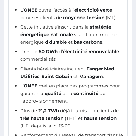
L’
ONEE
ouvre l’accès à l’
électricité verte
pour ses clients de
moyenne tension
(MT).
Cette initiative s’inscrit dans la
stratégie
énergétique nationale
visant à un modèle
énergique
d durable
et
bas carbone
.
Près de
60 GWh
d’
électricité renouvelable
commercialisés.
Clients bénéficiaires incluent
Tanger Med
Utilities
,
Saint Gobain
et
Managem
.
L’
ONEE
met en place des programmes pour
garantir la
qualité
et la
continuité
de
l’approvisionnement.
Plus de
21,2 TWh
déjà fournis aux clients de
très haute tension
(THT) et
haute tension
(HT) depuis la loi 13-09.
Renforcement du réseau de transport dans le