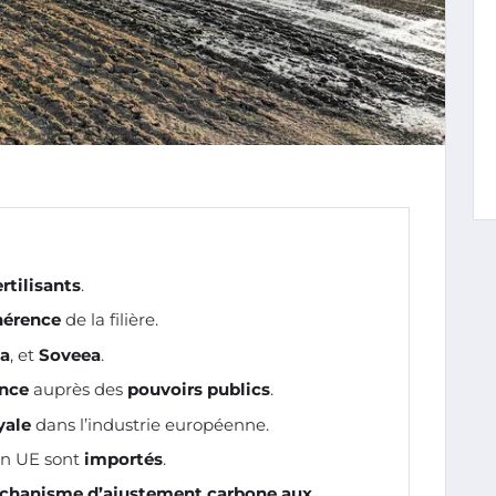
rtilisants
.
hérence
de la filière.
a
, et
Soveea
.
ence
auprès des
pouvoirs publics
.
yale
dans l’industrie européenne.
n UE sont
importés
.
chanisme d’ajustement carbone aux