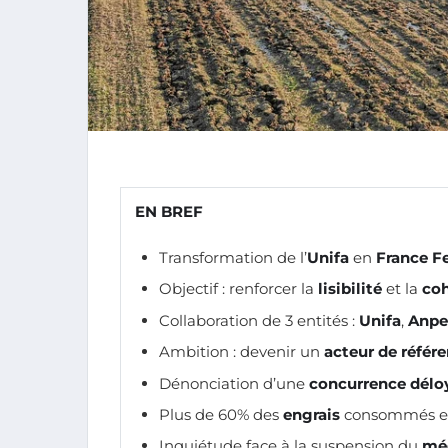
EN BREF
Transformation de l’
Unifa
en
France Fe
Objectif : renforcer la
lisibilité
et la
co
Collaboration de 3 entités :
Unifa
,
Anpe
Ambition : devenir un
acteur de référ
Dénonciation d’une
concurrence délo
Plus de 60% des
engrais
consommés e
Inquiétude face à la suspension du
mé