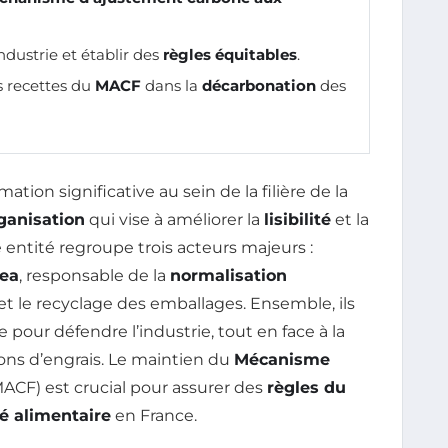
ndustrie et établir des
règles équitables
.
s recettes du
MACF
dans la
décarbonation
des
ion significative au sein de la filière de la
ganisation
qui vise à améliorer la
lisibilité
et la
entité regroupe trois acteurs majeurs :
ea
, responsable de la
normalisation
e et le recyclage des emballages. Ensemble, ils
pour défendre l’industrie, tout en face à la
ons d’engrais. Le maintien du
Mécanisme
ACF) est crucial pour assurer des
règles du
é alimentaire
en France.