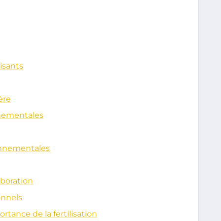
lisants
ère
rnementales
onnementales
boration
onnels
ortance de la fertilisation