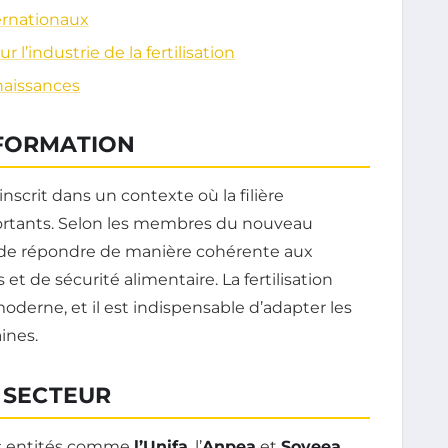
ernationaux
’industrie de la fertilisation
naissances
SFORMATION
inscrit dans un contexte où la filière
importants. Selon les membres du nouveau
ut de répondre de manière cohérente aux
de sécurité alimentaire. La fertilisation
moderne, et il est indispensable d’adapter les
ines.
E SECTEUR
les entités comme
l’Unifa
, l’
Anpea
et
Soveea