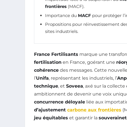
frontières
(MACF).
Importance du
MACF
pour protéger l’i
Propositions pour réinvestissement de
sites industriels.
France Fertilisants
marque une transformat
fertilisation
en France, goérant une
réor
cohérence
des messages. Cette nouvelle 
l’
Unifa
, représentant les industriels, l’
Anp
technique
, et
Soveea
, axé sur la collect
ambitionnent de devenir une voix unique 
concurrence déloyale
liée aux importati
d’ajustement
carbone aux frontières
(M
jeu équitables
et garantir la
souverainet