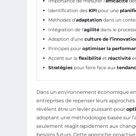
Importance de mesurer l’
efficacité
des
Identification des
KPI
pour une
planif
Méthodes d’
adaptation
dans un contex
Intégration de l’
agilité
dans le process
Adoption d’une
culture de l’innovatio
Principes pour
optimiser la performa
Accent sur la
flexibilité
et
réactivité
en
Stratégies
pour faire face aux
tendanc
Dans un environnement économique en con
entreprises de repenser leurs approches 
révèlent être un levier puissant pour
opti
adoptant une méthodologie basée sur l’a
seulement réagir rapidement aux change
besoins futurs. Cette approche proactiv