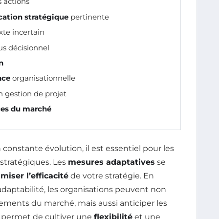
 actions
ication stratégique
pertinente
te incertain
us décisionnel
n
nce
organisationnelle
 gestion de projet
es du marché
stante évolution, il est essentiel pour les
stratégiques. Les
mesures adaptatives
se
miser l’efficacité
de votre stratégie. En
daptabilité, les organisations peuvent non
ments du marché, mais aussi anticiper les
e permet de cultiver une
flexibilité
et une