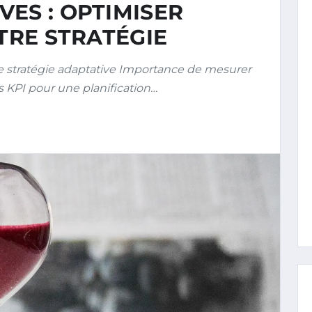
ES : OPTIMISER
OTRE STRATÉGIE
 stratégie adaptative Importance de mesurer
es KPI pour une planification…