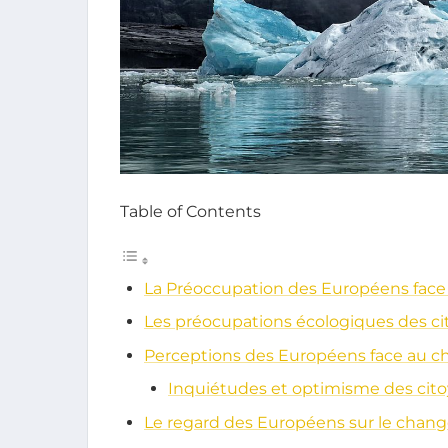
Table of Contents
La Préoccupation des Européens fac
Les préocupations écologiques des c
Perceptions des Européens face au 
Inquiétudes et optimisme des cit
Le regard des Européens sur le chan