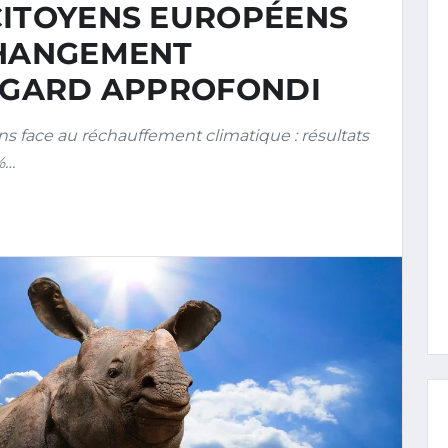
CITOYENS EUROPÉENS
CHANGEMENT
REGARD APPROFONDI
face au réchauffement climatique : résultats
%…