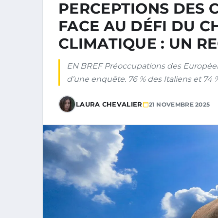
PERCEPTIONS DES 
FACE AU DÉFI DU 
CLIMATIQUE : UN 
EN BREF Préoccupations des Européens 
d’une enquête. 76 % des Italiens et 74 
LAURA CHEVALIER
21 NOVEMBRE 2025