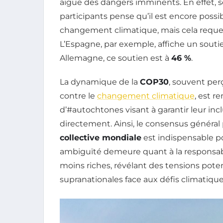
aiguë des dangers imminents. En effet, 
participants pense qu’il est encore possib
changement climatique, mais cela reque
L’Espagne, par exemple, affiche un sout
Allemagne, ce soutien est à
46 %
.
La dynamique de la
COP30
, souvent per
contre le
changement climatique
, est r
d’#autochtones visant à garantir leur inc
directement. Ainsi, le consensus général 
collective mondiale
est indispensable p
ambiguïté demeure quant à la responsabil
moins riches, révélant des tensions poten
supranationales face aux défis climatique