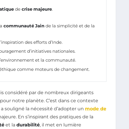
atique
de
crise majeure
.
la
communauté Jain
de la simplicité et de la
l’inspiration des efforts d’Inde.
uragement d’initiatives nationales.
l’environnement et la communauté.
l’éthique comme moteurs de changement.
s considéré par de nombreux dirigeants
our notre planète. C’est dans ce contexte
, a souligné la nécessité d’adopter un
mode de
majeure. En s’inspirant des pratiques de la
té
et la
durabilité
, il met en lumière