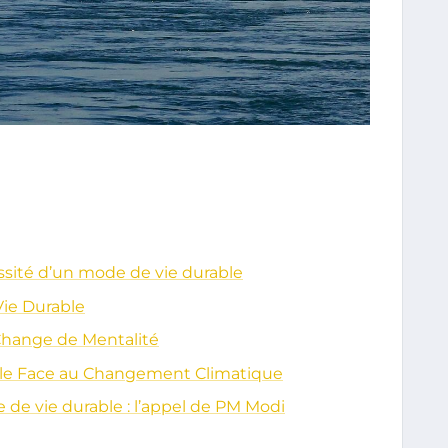
sité d’un mode de vie durable
Vie Durable
hange de Mentalité
ble Face au Changement Climatique
de vie durable : l’appel de PM Modi