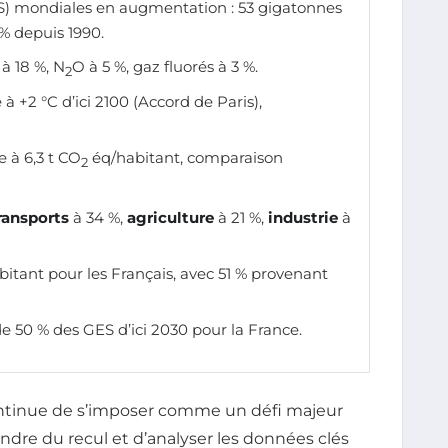
) mondiales en augmentation : 53 gigatonnes
% depuis 1990.
à 18 %, N
O à 5 %, gaz fluorés à 3 %.
2
 à +2 °C d’ici 2100 (Accord de Paris),
e à 6,3 t CO
éq/habitant, comparaison
2
ransports
à 34 %,
agriculture
à 21 %,
industrie
à
bitant pour les Français, avec 51 % provenant
de 50 % des GES d’ici 2030 pour la France.
tinue de s’imposer comme un défi majeur
endre du recul et d’analyser les données clés