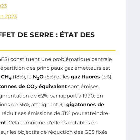
023
en 2023
FFET DE SERRE : ÉTAT DES
ES) constituent une problématique centrale
a répartition des principaux gaz émetteurs est
e
CH
(18%), le
N
O
(5%) et les
gaz fluorés
(3%).
4
2
tonnes de CO
équivalent
sont émises
2
gmentation de 62% par rapport à 1990. En
ions de 36%, atteignant 3,1
gigatonnes de
, a réduit ses émissions de 31% pour atteindre
ent
. Cela témoigne d’efforts notables en
s sur les objectifs de réduction des GES fixés