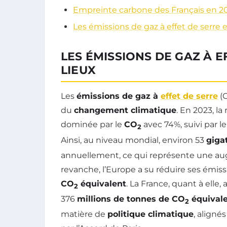
Empreinte carbone des Français en 2
Les émissions de gaz à effet de serre 
LES ÉMISSIONS DE GAZ À E
LIEUX
Les
émissions de gaz à
effet de serre
(G
du
changement climatique
. En 2023, l
dominée par le
CO
avec 74%, suivi par l
2
Ainsi, au niveau mondial, environ 53
giga
annuellement, ce qui représente une au
revanche, l’Europe a su réduire ses émiss
CO
équivalent
. La France, quant à elle
2
376
millions de tonnes de CO
équival
2
matière de
politique climatique
, aligné