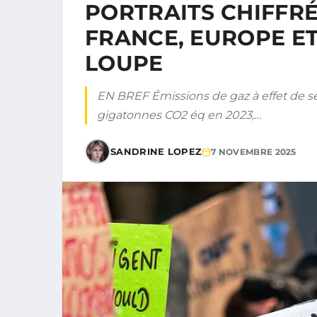
PORTRAITS CHIFFRÉS
FRANCE, EUROPE E
LOUPE
EN BREF Émissions de gaz à effet de s
gigatonnes CO2 éq en 2023,…
SANDRINE LOPEZ
7 NOVEMBRE 2025