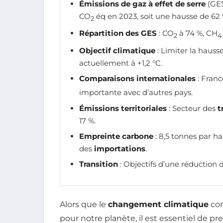
Émissions de gaz à effet de serre
(GES
CO
éq en 2023, soit une hausse de 62 
2
Répartition des GES
: CO
à 74 %, CH
2
4
Objectif climatique
: Limiter la hausse
actuellement à +1,2 °C.
Comparaisons internationales
: Franc
importante avec d’autres pays.
Émissions territoriales
: Secteur des
t
17 %.
Empreinte carbone
: 8,5 tonnes par ha
des
importations
.
Transition
: Objectifs d’une réduction 
Alors que le
changement climatique
con
pour notre planète, il est essentiel de pr