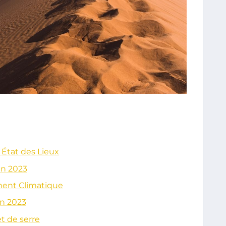
: État des Lieux
en 2023
ent Climatique
en 2023
t de serre