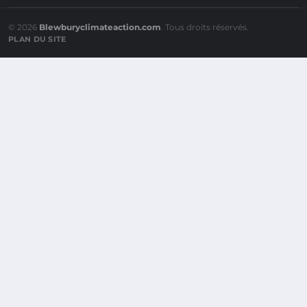
© 2026
Blewburyclimateaction.com
. Tous droits réservés.
PLAN DU SITE