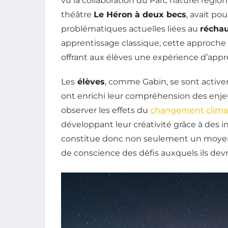
vu la collaboration du Parc naturel régio
théâtre
Le Héron à deux becs
, avait po
problématiques actuelles liées au
réchau
apprentissage classique, cette approche
offrant aux élèves une expérience d’app
Les
élèves
, comme Gabin, se sont activem
ont enrichi leur compréhension des enje
observer les effets du
changement clima
développant leur créativité grâce à des in
constitue donc non seulement un moyen
de conscience des défis auxquels ils devro