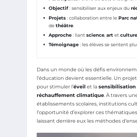
Objectif
: sensibiliser aux enjeux du
ré
Projets
: collaboration entre le
Parc na
de
théâtre
.
Approche
: liant
science
,
art
et
cultur
Témoignage
: les élèves se sentent pl
Dans un monde où les défis environnemen
l’éducation devient essentielle. Un pro
pour stimuler l’
éveil
et la
sensibilisation
réchauffement climatique
. À travers u
établissements scolaires, institutions cul
l’opportunité d’explorer ces thématiqu
laissant derrière eux les méthodes d’ens