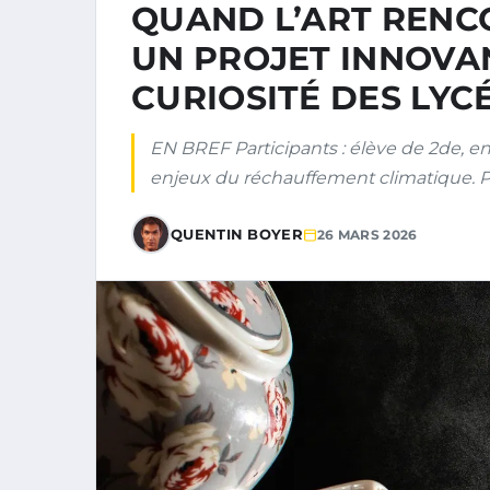
QUAND L’ART RENCO
UN PROJET INNOVA
CURIOSITÉ DES LYC
EN BREF Participants : élève de 2de, ense
enjeux du réchauffement climatique. Pr
QUENTIN BOYER
26 MARS 2026