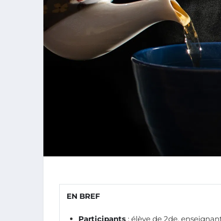
EN BREF
Participants
: élève de 2de, enseignants