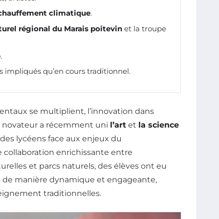
chauffement climatique
.
turel régional du Marais poitevin
et la troupe
e
.
us impliqués qu’en cours traditionnel.
taux se multiplient, l’innovation dans
jet novateur a récemment uni
l’art
et
la science
des lycéens face aux enjeux du
ne collaboration enrichissante entre
turelles et parcs naturels, des élèves ont eu
es de manière dynamique et engageante,
eignement traditionnelles.