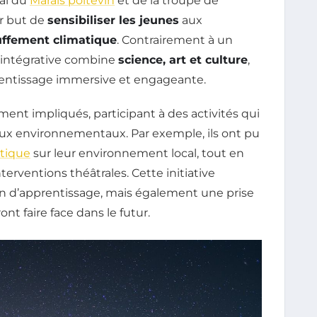
nal du
Marais poitevin
et de la troupe de
ur but de
sensibiliser les jeunes
aux
ffement climatique
. Contrairement à un
 intégrative combine
science, art et culture
,
rentissage immersive et engageante.
ent impliqués, participant à des activités qui
ux environnementaux. Par exemple, ils ont pu
tique
sur leur environnement local, tout en
terventions théâtrales. Cette initiative
 d’apprentissage, mais également une prise
nt faire face dans le futur.