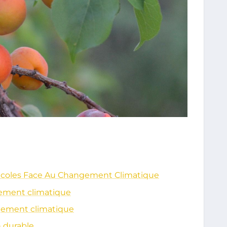
ricoles Face Au Changement Climatique
gement climatique
ngement climatique
n durable