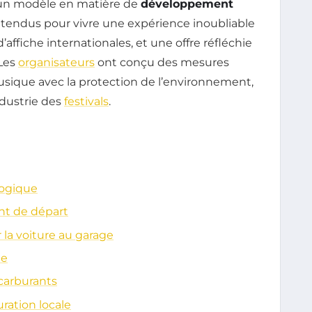
un modèle en matière de
développement
attendus pour vivre une expérience inoubliable
ffiche internationales, et une offre réfléchie
 Les
organisateurs
ont conçu des mesures
musique avec la protection de l’environnement,
ndustrie des
festivals
.
logique
nt de départ
r la voiture au garage
ée
ocarburants
ration locale