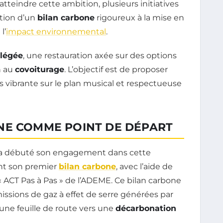
tteindre cette ambition, plusieurs initiatives
ation d’un
bilan carbone
rigoureux à la mise en
l’
impact environnemental
.
llégée
, une restauration axée sur des options
n au
covoiturage
. L’objectif est de proposer
ois vibrante sur le plan musical et respectueuse
NE COMME POINT DE DÉPART
e a débuté son engagement dans cette
nt son premier
bilan carbone
, avec l’aide de
 ACT Pas à Pas » de l’ADEME. Ce bilan carbone
ssions de gaz à effet de serre générées par
une feuille de route vers une
décarbonation