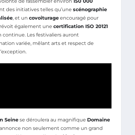
 volonté de rassembler environ
150 000
nt des initiatives telles qu’une
scénographie
lisée
, et un
covoiturage
encouragé pour
 prévoit également une
certification ISO 20121
 continue. Les festivaliers auront
tion variée, mêlant arts et respect de
’exception.
en Seine
se déroulera au magnifique
Domaine
n s’annonce non seulement comme un grand