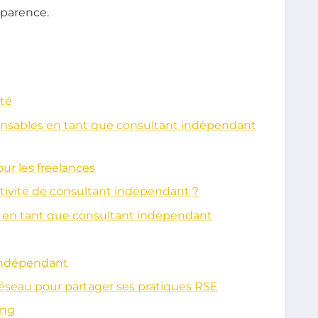
sparence.
ité
onsables en tant que consultant indépendant
r les freelances
tivité de consultant indépendant ?
 en tant que consultant indépendant
t indépendant
éseau pour partager ses pratiques RSE
ing