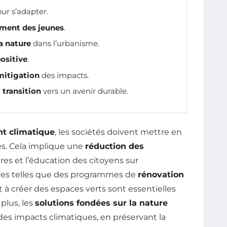
ur s’adapter.
ment des jeunes
.
a nature
dans l’urbanisme.
ositive
.
mitigation
des impacts.
a
transition
vers un avenir durable.
t climatique
, les sociétés doivent mettre en
es. Cela implique une
réduction des
ures et l’éducation des citoyens sur
tives telles que des programmes de
rénovation
t à créer des espaces verts sont essentielles
 plus, les
solutions fondées sur la nature
 des impacts climatiques, en préservant la