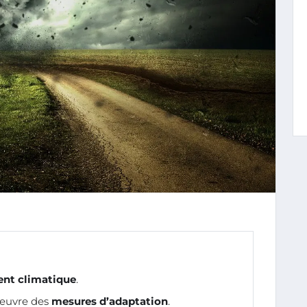
nt climatique
.
 œuvre des
mesures d’adaptation
.