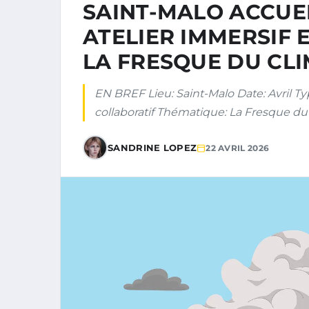
SAINT-MALO ACCUEI
ATELIER IMMERSIF 
LA FRESQUE DU CL
EN BREF Lieu: Saint-Malo Date: Avril T
collaboratif Thématique: La Fresque du 
SANDRINE LOPEZ
22 AVRIL 2026