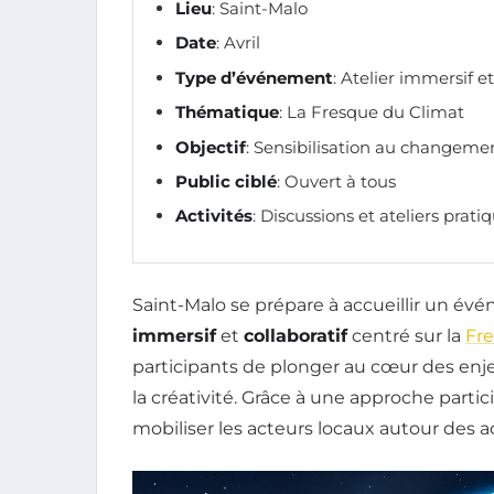
Lieu
: Saint-Malo
Date
: Avril
Type d’événement
: Atelier immersif et
Thématique
: La Fresque du Climat
Objectif
: Sensibilisation au changeme
Public ciblé
: Ouvert à tous
Activités
: Discussions et ateliers prati
Saint-Malo se prépare à accueillir un év
immersif
et
collaboratif
centré sur la
Fr
participants de plonger au cœur des enje
la créativité. Grâce à une approche partic
mobiliser les acteurs locaux autour des a