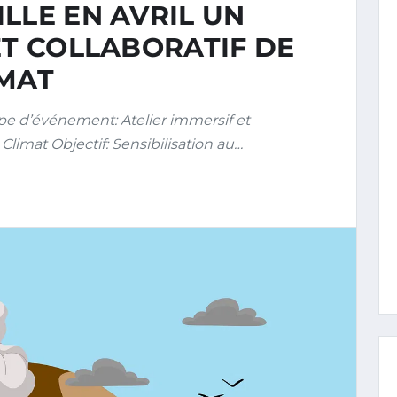
LLE EN AVRIL UN
ET COLLABORATIF DE
IMAT
ype d’événement: Atelier immersif et
Climat Objectif: Sensibilisation au…