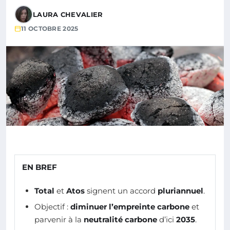
LAURA CHEVALIER
11 OCTOBRE 2025
EN BREF
Total
et
Atos
signent un accord
pluriannuel
.
Objectif :
diminuer l’empreinte carbone
et
parvenir à la
neutralité carbone
d’ici
2035
.