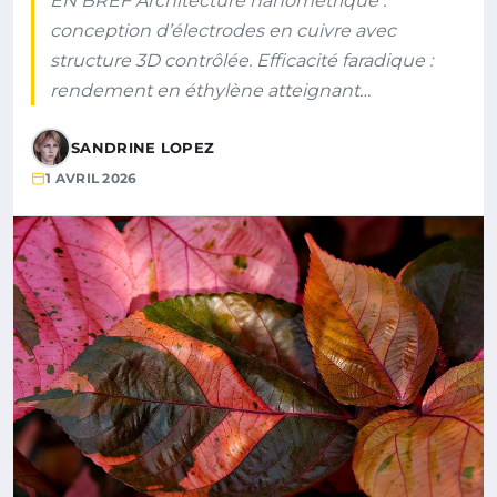
EN BREF Architecture nanométrique :
conception d’électrodes en cuivre avec
structure 3D contrôlée. Efficacité faradique :
rendement en éthylène atteignant…
SANDRINE LOPEZ
1 AVRIL 2026