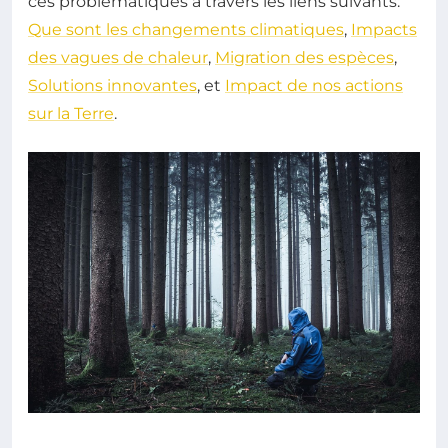
ces problématiques à travers les liens suivants:
Que sont les changements climatiques
,
Impacts
des vagues de chaleur
,
Migration des espèces
,
Solutions innovantes
, et
Impact de nos actions
sur la Terre
.