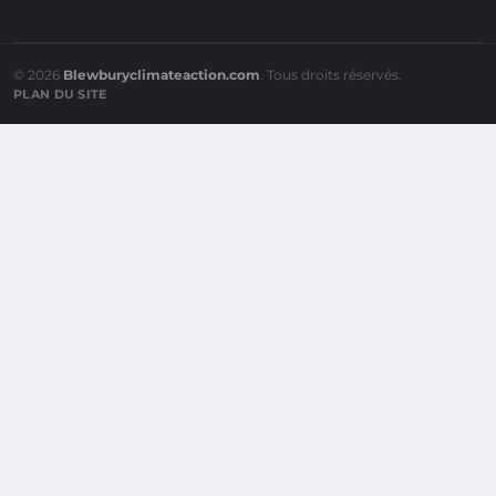
© 2026
Blewburyclimateaction.com
. Tous droits réservés.
PLAN DU SITE