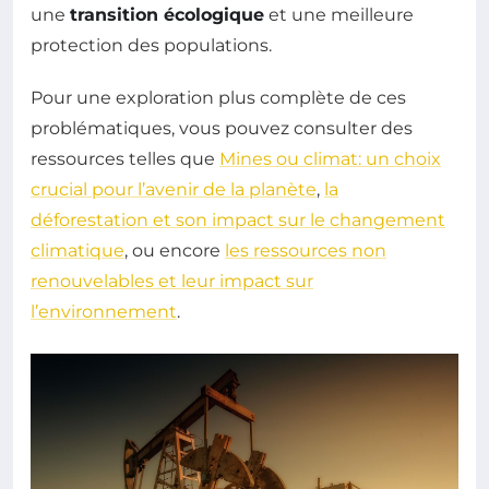
une
transition écologique
et une meilleure
protection des populations.
Pour une exploration plus complète de ces
problématiques, vous pouvez consulter des
ressources telles que
Mines ou climat: un choix
crucial pour l’avenir de la planète
,
la
déforestation et son impact sur le changement
climatique
, ou encore
les ressources non
renouvelables et leur impact sur
l’environnement
.