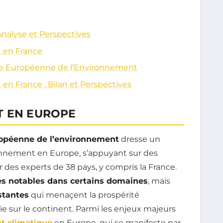
Analyse et Perspectives
t en France
nce Européenne de l’Environnement
en France : Bilan et Perspectives
T EN EUROPE
opéenne de l’environnement
dresse un
ironnement en Europe, s’appuyant sur des
r des experts de 38 pays, y compris la France.
ès notables dans certains domaines
, mais
istantes
qui menaçent la prospérité
vie sur le continent. Parmi les enjeux majeurs
t climatique
en Europe, qui se manifeste par