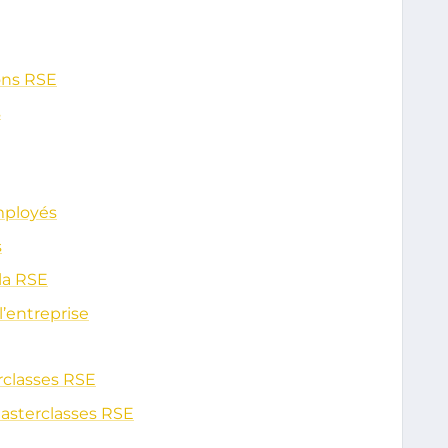
ons RSE
s
mployés
s
 la RSE
’entreprise
rclasses RSE
asterclasses RSE