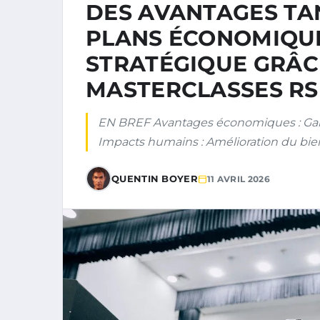
DES AVANTAGES TA
PLANS ÉCONOMIQUE
STRATÉGIQUE GRÂC
MASTERCLASSES RS
EN BREF Avantages économiques : Gain
Impacts humains : Amélioration du bi
QUENTIN BOYER
11 AVRIL 2026