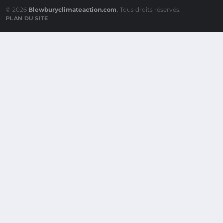
© 2026
Blewburyclimateaction.com
. Tous droits réservés.
PLAN DU SITE