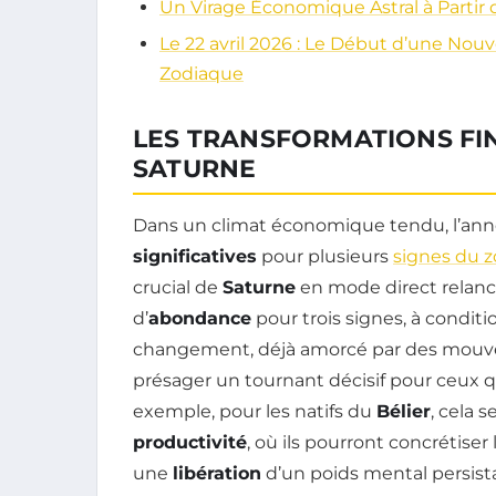
Un Virage Économique Astral à Partir d
Le 22 avril 2026 : Le Début d’une Nouv
Zodiaque
LES TRANSFORMATIONS FI
SATURNE
Dans un climat économique tendu, l’an
significatives
pour plusieurs
signes du 
crucial de
Saturne
en mode direct relanc
d’
abondance
pour trois signes, à conditi
changement, déjà amorcé par des mouvem
présager un tournant décisif pour ceux qu
exemple, pour les natifs du
Bélier
, cela 
productivité
, où ils pourront concrétiser
une
libération
d’un poids mental persista