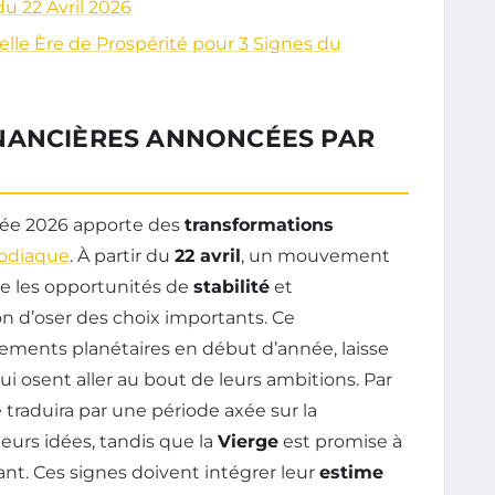
u 22 Avril 2026
elle Ère de Prospérité pour 3 Signes du
NANCIÈRES ANNONCÉES PAR
née 2026 apporte des
transformations
zodiaque
. À partir du
22 avril
, un mouvement
e les opportunités de
stabilité
et
on d’oser des choix importants. Ce
ents planétaires en début d’année, laisse
i osent aller au bout de leurs ambitions. Par
se traduira par une période axée sur la
 leurs idées, tandis que la
Vierge
est promise à
nt. Ces signes doivent intégrer leur
estime