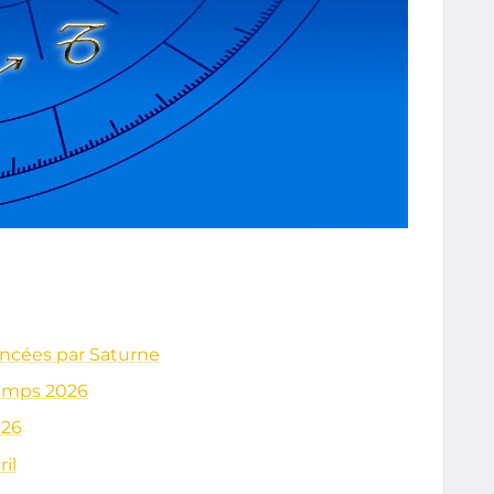
oncées par Saturne
temps 2026
026
il