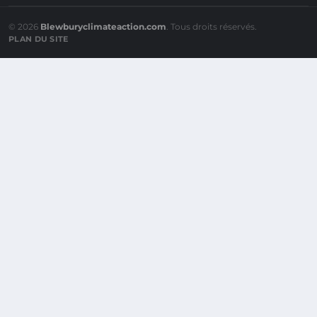
© 2026
Blewburyclimateaction.com
. Tous droits réservés.
PLAN DU SITE