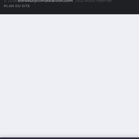
© 2026
Blewburyclimateaction.com
. Tous droits réservés.
PLAN DU SITE