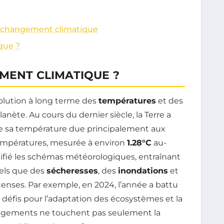
le changement climatique
que ?
MENT CLIMATIQUE ?
olution à long terme des
températures
et des
anète. Au cours du dernier siècle, la Terre a
e sa température due principalement aux
empératures, mesurée à environ
1.28°C
au-
difié les schémas météorologiques, entraînant
els que des
sécheresses
, des
inondations
et
tenses. Par exemple, en 2024, l’année a battu
 défis pour l’adaptation des écosystèmes et la
ngements ne touchent pas seulement la