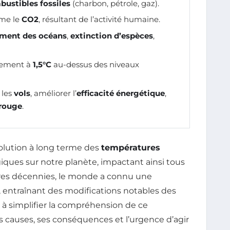
ustibles fossiles
(charbon, pétrole, gaz).
me le
CO2
, résultant de l’activité humaine.
ement des océans
,
extinction d’espèces
,
ffement à
1,5°C
au-dessus des niveaux
 les
vols
, améliorer l’
efficacité énergétique
,
 rouge
.
olution à long terme des
températures
ques sur notre planète, impactant ainsi tous
ières décennies, le monde a connu une
 entraînant des modifications notables des
e à simplifier la compréhension de ce
causes, ses conséquences et l’urgence d’agir