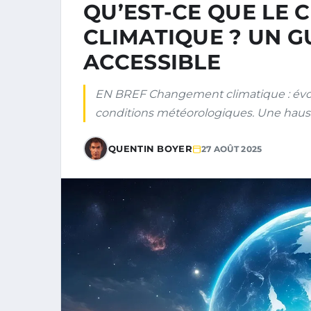
QU’EST-CE QUE LE
CLIMATIQUE ? UN G
ACCESSIBLE
EN BREF Changement climatique : évol
conditions météorologiques. Une hau
QUENTIN BOYER
27 AOÛT 2025