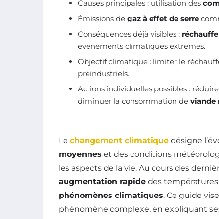
Causes principales : utilisation des
comb
Émissions de
gaz à effet de serre
com
Conséquences déjà visibles :
réchauff
événements climatiques extrêmes.
Objectif climatique : limiter le réchau
préindustriels.
Actions individuelles possibles : réduire
diminuer la consommation de
viande
Le
changement climatique
désigne l’év
moyennes
et des conditions météorologi
les aspects de la vie. Au cours des dern
augmentation rapide
des températures,
phénomènes climatiques
. Ce guide vis
phénomène complexe, en expliquant ses 