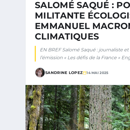
SALOMÉ SAQUÉ : PO
MILITANTE ÉCOLOGI
EMMANUEL MACRON
CLIMATIQUES
EN BREF Salomé Saqué : journaliste e
l’émission « Les défis de la France » 
SANDRINE LOPEZ
14 MAI 2025