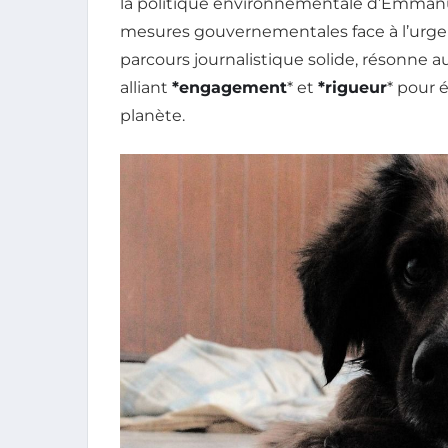
la politique environnementale d’Emmanu
mesures gouvernementales face à l’urgen
parcours journalistique solide, résonne a
alliant
*engagement
* et
*rigueur
* pour é
planète.