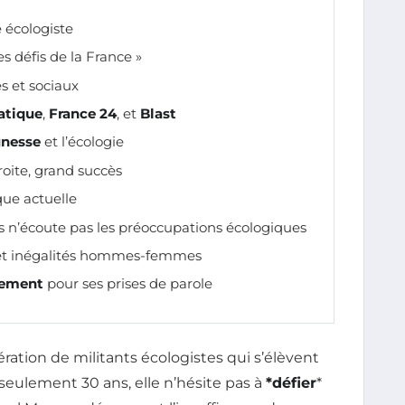
e écologiste
 défis de la France »
s et sociaux
atique
,
France 24
, et
Blast
unesse
et l’écologie
droite, grand succès
que actuelle
s n’écoute pas les préoccupations écologiques
e et inégalités hommes-femmes
lement
pour ses prises de parole
ation de militants écologistes qui s’élèvent
 seulement 30 ans, elle n’hésite pas à
*défier
*