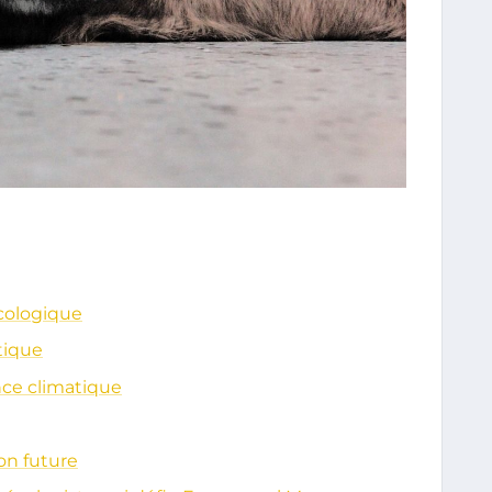
cologique
atique
nce climatique
ion future