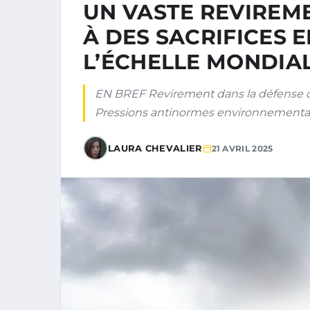
UN VASTE REVIREME
À DES SACRIFICES 
L’ÉCHELLE MONDIA
EN BREF Revirement dans la défense de 
Pressions antinormes environnemental
LAURA CHEVALIER
21 AVRIL 2025