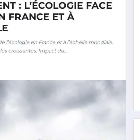
NT : L’ÉCOLOGIE FACE
EN FRANCE ET À
LE
l’écologie en France et à l’échelle mondiale.
es croissantes. Impact du…