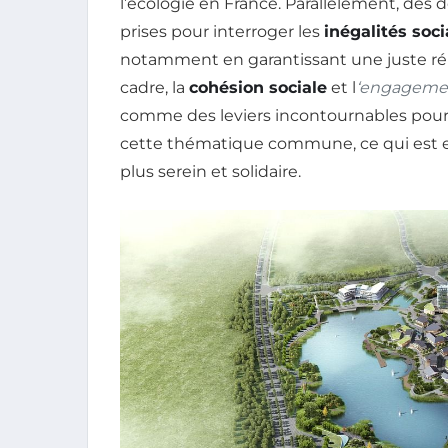
l’écologie en France. Parallèlement, des 
prises pour interroger les
inégalités soci
notamment en garantissant une juste répar
cadre, la
cohésion sociale
et l
‘engagemen
comme des leviers incontournables pou
cette thématique commune, ce qui est es
plus serein et solidaire.