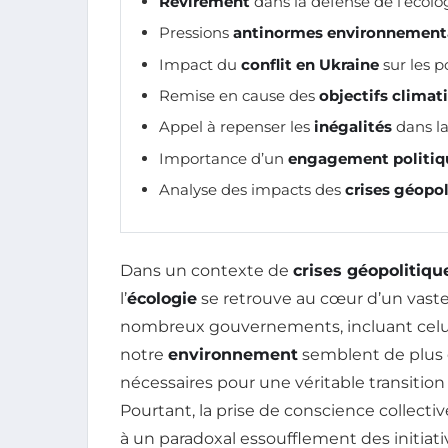
Revirement
dans la défense de l’écolog
Pressions
antinormes environnement
Impact du
conflit en Ukraine
sur les p
Remise en cause des
objectifs climat
Appel à repenser les
inégalités
dans la
Importance d’un
engagement politiq
Analyse des impacts des
crises géopol
Dans un contexte de
crises géopolitiqu
l’
écologie
se retrouve au cœur d’un vast
nombreux gouvernements, incluant celui d
notre
environnement
semblent de plus e
nécessaires pour une véritable transition
Pourtant, la prise de conscience collectiv
à un paradoxal essoufflement des initiati