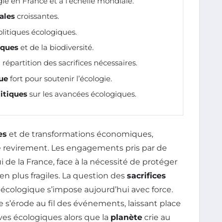
ie en France et à l’échelle mondiale.
ales
croissantes.
olitiques écologiques.
iques
et de la biodiversité.
 répartition des sacrifices nécessaires.
ue
fort pour soutenir l’écologie.
itiques
sur les avancées écologiques.
es
et de transformations économiques,
e revirement. Les engagements pris par de
e la France, face à la nécessité de protéger
n plus fragiles. La question des
sacrifices
 écologique s’impose aujourd’hui avec force.
e s’érode au fil des événements, laissant place
ves écologiques alors que la
planète
crie au